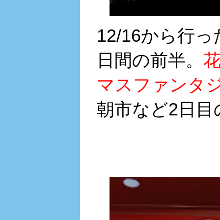
12/16から行
日間の前半。
マスファンタ
朝市など2日目