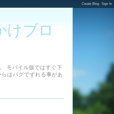
かけブロ
。 モバイル版ではすぐ下
からはバグでずれる事があ