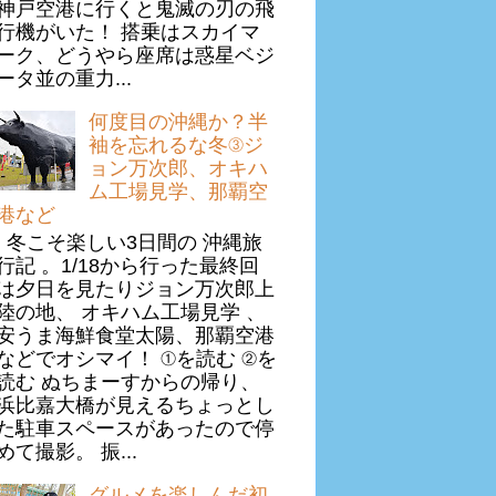
神戸空港に行くと鬼滅の刃の飛
行機がいた！ 搭乗はスカイマ
ーク、どうやら座席は惑星ベジ
ータ並の重力...
何度目の沖縄か？半
袖を忘れるな冬③ジ
ョン万次郎、オキハ
ム工場見学、那覇空
港など
冬こそ楽しい3日間の 沖縄旅
行記 。1/18から行った最終回
は夕日を見たりジョン万次郎上
陸の地、 オキハム工場見学 、
安うま海鮮食堂太陽、那覇空港
などでオシマイ！ ①を読む ②を
読む ぬちまーすからの帰り、
浜比嘉大橋が見えるちょっとし
た駐車スペースがあったので停
めて撮影。 振...
グルメを楽しんだ初