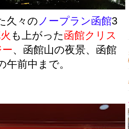
った久々の
ノープラン函館
3
花火
も上がった
函館クリス
ジー
、函館山の夜景、函館
の午前中まで。