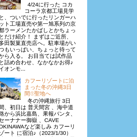
4/24に行った コカ
コーラ京都工場見学
と、ついでに行ったリンガーハ
ット工場直売や第一旭系列の京
都ラーメンたかばしとかちょっ
とだけ紹介！ まずはご近所、
多田製菓直売店へ。駐車場がい
つもいっぱい、ちょっと待って
から入る。 お目当ては試作品
と詰め合わせ、なかなかお得♪
イオンモ...
カフーリゾートに泊
まった冬の沖縄3日
間①聖地へ
冬の沖縄旅行 3日
間、初日は 普天間宮 、海中道
路から浜比嘉島、果報バンタ、
セーナナー御嶽 、CAVE
OKINAWAなど楽しみ カフーリ
ゾート に宿泊♪（2023/1/30）