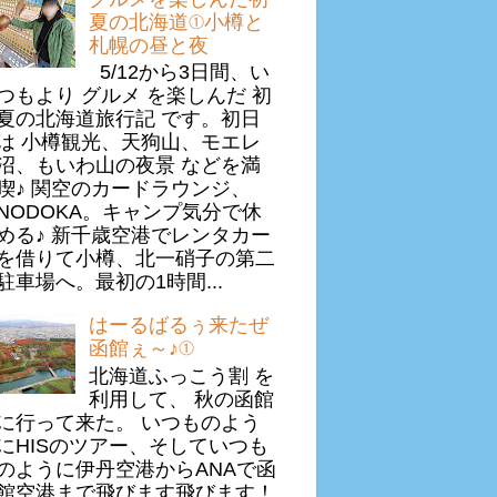
夏の北海道①小樽と
札幌の昼と夜
5/12から3日間、い
つもより グルメ を楽しんだ 初
夏の北海道旅行記 です。初日
は 小樽観光、天狗山、モエレ
沼、もいわ山の夜景 などを満
喫♪ 関空のカードラウンジ、
NODOKA。キャンプ気分で休
める♪ 新千歳空港でレンタカー
を借りて小樽、北一硝子の第二
駐車場へ。最初の1時間...
はーるばるぅ来たぜ
函館ぇ～♪①
北海道ふっこう割 を
利用して、 秋の函館
に行って来た。 いつものよう
にHISのツアー、そしていつも
のように伊丹空港からANAで函
館空港まで飛びます飛びます！