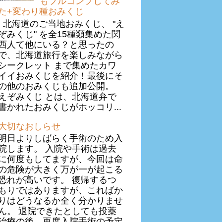
もフルコンプしてみ
た+変わり種おみくじ
北海道のご当地おみくじ、 "え
ぞみくじ" を全15種類集めた関
西人て他にいる？と思ったの
で、北海道旅行を楽しみながら
シークレット まで集めたカワ
イイおみくじを紹介！最後にそ
の他のおみくじも追加公開。
えぞみくじ とは、北海道弁で
書かれたおみくじがホッコリ...
大切なおしらせ
明日よりしばらく手術のため入
院します。 入院や手術は過去
に何度もしてますが、今回は命
の危険が大きく万が一が起こる
恐れが高いです。 復帰するつ
もりではありますが、こればか
りはどうなるか全く分かりませ
ん。 退院できたとしても投薬
治療の後、再度入院手術の予定