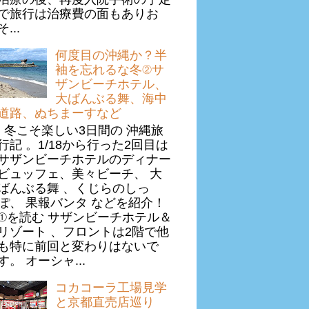
で旅行は治療費の面もありお
そ...
何度目の沖縄か？半
袖を忘れるな冬②サ
ザンビーチホテル、
大ばんぶる舞、海中
道路、ぬちまーすなど
冬こそ楽しい3日間の 沖縄旅
行記 。1/18から行った2回目は
サザンビーチホテルのディナー
ビュッフェ、美々ビーチ、 大
ばんぶる舞 、くじらのしっ
ぽ、 果報バンタ などを紹介！
①を読む サザンビーチホテル＆
リゾート 、フロントは2階で他
も特に前回と変わりはないで
す。 オーシャ...
コカコーラ工場見学
と京都直売店巡り