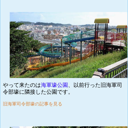
やって来たのは
海軍壕公園
、以前行った
旧海軍司
令部壕に隣接した公園です。
旧海軍司令部壕の記事を見る