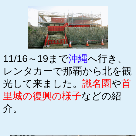
11/16～19まで
沖縄
へ行き、
レンタカーで那覇から北を観
光して来ました。
識名園
や
首
里城の復興の様子
などの紹
介。