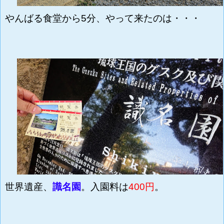
やんばる食堂から5分、やって来たのは・・・
世界遺産、
識名園
。入園料は
400円
。