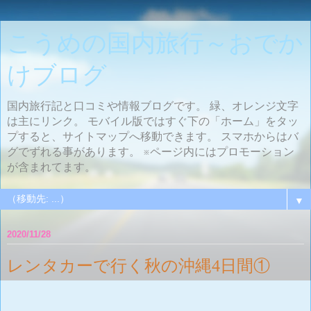
こうめの国内旅行～おでか
けブログ
国内旅行記と口コミや情報ブログです。 緑、オレンジ文字
は主にリンク。 モバイル版ではすぐ下の「ホーム」をタッ
プすると、サイトマップへ移動できます。 スマホからはバ
グでずれる事があります。 ※ページ内にはプロモーション
が含まれてます。
▼
2020/11/28
レンタカーで行く秋の沖縄4日間①