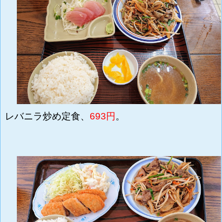
レバニラ炒め定食、
693円
。